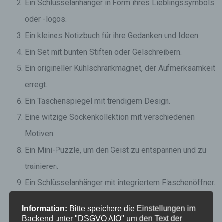
Ein Schlüsselanhänger in Form ihres Lieblingssymbols
oder -logos.
Ein kleines Notizbuch für ihre Gedanken und Ideen.
Ein Set mit bunten Stiften oder Gelschreibern.
Ein origineller Kühlschrankmagnet, der Aufmerksamkeit
erregt.
Ein Taschenspiegel mit trendigem Design.
Eine witzige Sockenkollektion mit verschiedenen
Motiven.
Ein Mini-Puzzle, um den Geist zu entspannen und zu
trainieren.
Ein Schlüsselanhänger mit integriertem Flaschenöffner.
Eine schöne Halskette oder ein Armband.
Information:
Bitte speichere die Einstellungen im
Ein praktischer Taschenrechner in ausgefallenem
Backend unter "DSGVO AIO" um den Text der