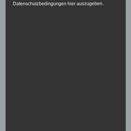
Datenschutzbedingungen hier auszugeben.
Design.
Ein Duftset mit ihren Lieblingsparfums oder
Kollektionen.
Ein USB-Ventilator für heiße Tage.
Ein lustiges Notizbuch mit witzigen Sprüchen.
Eine kleine Einkaufstasche für umweltbewusstes
Einkaufen.
Ein Wecker mit besonderem Design oder Funktionen.
Ein kleines Puzzle-Spiel für unterwegs.
Ein USB-Stick in Schlüsselform, um wichtige Daten
immer dabei zu haben.
Ein origineller Flaschenverschluss für erfrischende
Getränke.