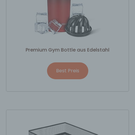
Premium Gym Bottle aus Edelstahl
Best Preis