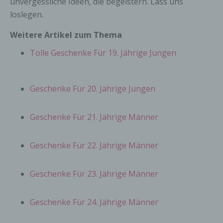
unvergessliche Ideen, die begeistern. Lass uns
loslegen.
Weitere Artikel zum Thema
Tolle Geschenke Für 19. Jährige Jungen
Geschenke Für 20. Jährige Jungen
Geschenke Für 21. Jährige Männer
Geschenke Für 22. Jährige Männer
Geschenke Für 23. Jährige Männer
Geschenke Für 24. Jährige Männer