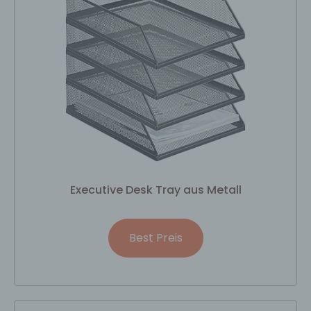
Executive Desk Tray aus Metall
Best Preis