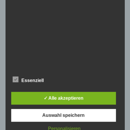
Kamera-Kühlschrankmagnet mit eingebauter
Sofortbildkamera
Digitales Fernrohr für vergrößerte Aufnahmen weit
entfernter Objekte
Kameraschlinge für Hals oder Handgelenk
360-Grad-Panoramakopf für einzigartige Aufnahmen
Lichtmalstift-Set für experimentelle
Langzeitbelichtungen
Essenziell
Unterwassergehäuse für atemberaubende
Unterwasseraufnahmen
✓ Alle akzeptieren
Kamera-Rucksack mit integriertem Solarpanel zum
Auswahl speichern
Aufladen der Kamera
Kamera-Bücherstützen für fotografische
Personalisieren