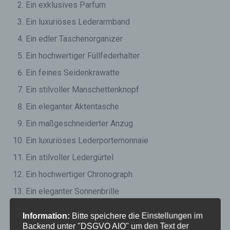
Ein exklusives Parfum
Ein luxuriöses Lederarmband
Ein edler Taschenorganizer
Ein hochwertiger Füllfederhalter
Ein feines Seidenkrawatte
Ein stilvoller Manschettenknopf
Ein eleganter Aktentasche
Ein maßgeschneiderter Anzug
Ein luxuriöses Lederportemonnaie
Ein stilvoller Ledergürtel
Ein hochwertiger Chronograph
Ein eleganter Sonnenbrille
Ein ausgefallener Regenschirm
Information:
Bitte speichere die Einstellungen im
Ein exklusiver Flachmann aus Edelstahl
Backend unter "DSGVO AIO" um den Text der