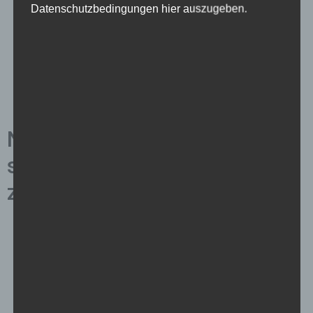
Datenschutzbedingungen hier auszugeben.
Ein feines Zigarrenetui
Ein erlesener Rotwein
Ein limitiertes Kunstwerk
Ein exklusives Abendessen in einem Sternerestaurant
Ein luxuriöser Wellnessurlaub
Nummerierte Liste von 20
selbstgemachte Geschenke
zum Nikolaus für Freund
Ein liebevoll gestaltetes Fotoalbum mit gemeinsamen
Erinnerungen
Ein selbstgeschriebener Liebesbrief
Ein handgemachtes Armband mit persönlicher Gravur