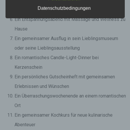
Ein liebevoll zusammengestelltes Mixtape der
Datenschutzbedingungen
gemeinsamen Lieblingssongs
Ein Entspannungsabend mit Massage und Wellness zu
Hause
Ein gemeinsamer Ausflug in sein Lieblingsmuseum
oder seine Lieblingsausstellung
Ein romantisches Candle-Light-Dinner bei
Kerzenschein
Ein persönliches Gutscheinheft mit gemeinsamen
Erlebnissen und Wünschen
Ein Überraschungswochenende an einem romantischen
Ort
Ein gemeinsamer Kochkurs für neue kulinarische
Abenteuer