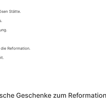
iösen Stätte.
s.
tung.
r die Reformation.
it.
ische Geschenke zum Reformation