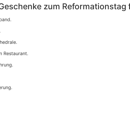
 Geschenke zum Reformationstag f
band.
.
hedrale.
n Restaurant.
hrung.
erung.