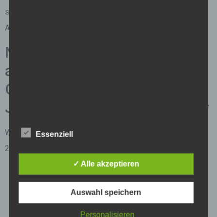
sondern auch ein ästhetisch ansprechendes Werk, das die
Aufmerksamkeit aller auf sich ziehen wird.
Nummerierte Liste von 20
außergewöhnlichen
Geschenken zur
Jugendweihe für Handwerker
Wenn Sie nach etwas Außergewöhnlichem suchen, sind hier
Essenziell
20 Ideen für ungewöhnliche Geschenke zur Jugendweihe:
✓ Alle akzeptieren
Handwerklicher Baumstammhocker
Selbstgemachte handwerkliche Bienehotels
Auswahl speichern
Handgefertigte handwerkliche Vogelhäuser
Personalisieren