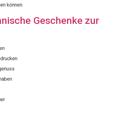
gen können.
hnische Geschenke zur
ben
udrucken
kgenuss
 haben
uer