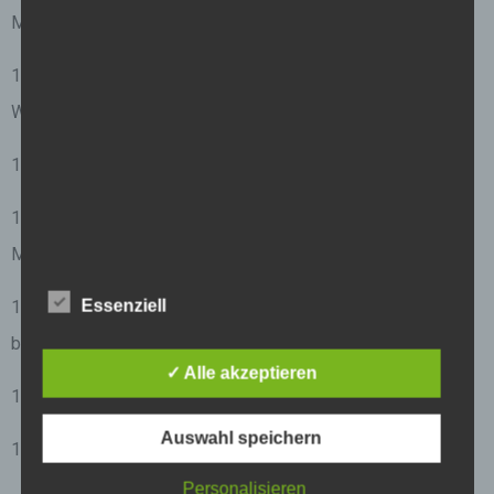
Musikers.
14. Ein Musikreiseführer, um die musikalischsten Orte der
Welt zu entdecken.
15. Ein VIP-Ticket für ein exklusives Konzerterlebnis.
16. Ein
Musikinstrument mit Gravur des Namens
des
Musikers.
Essenziell
17. Ein original handgeschriebenes Notenblatt eines
bekannten Komponisten.
✓ Alle akzeptieren
18. Ein musikalischer Gegenstand mit hohem Sammlerwert.
Auswahl speichern
19. Ein von einem Musiker signiertes Album auf Vinyl.
Personalisieren