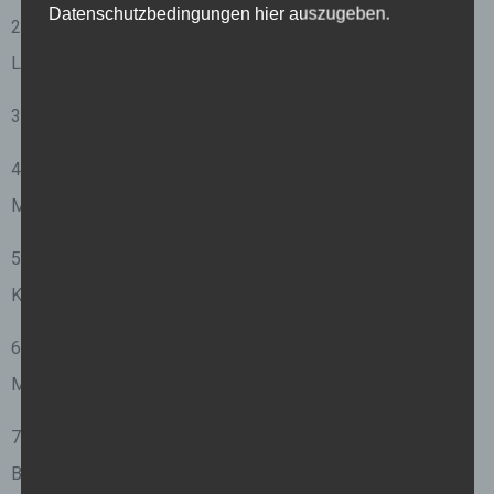
Datenschutzbedingungen hier auszugeben.
2. Eine hübsche Musiknote Halskette als Symbol der
Leidenschaft für Musik.
3. Ein schickes Armband mit einem Notenanhänger.
4. Ein niedlicher Schlüsselanhänger in Form eines
Musikinstruments.
5. Ein personalisierter Musik-Button zum Anstecken an die
Kleidung.
6. Ein kleines Musikinstrument, wie zum Beispiel eine
Mundharmonika oder ein Blockflöte.
7. Ein Musik-Taschenkalender, um Termine und Auftritte im
Blick zu behalten.