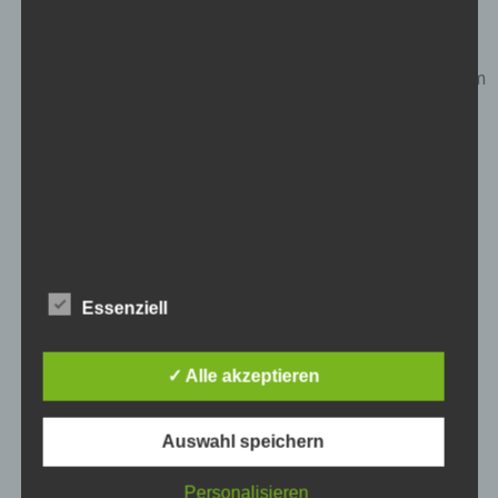
Metall.
Ein personalisiertes Holzschild für die Werkstatt.
Ein selbstgemachter Kaffeebecher mit handwerklichem
Motiv.
Ein handgefertigtes Schlüsselbrett aus altem
Werkzeug.
Ein individuell gestaltetes Notizbuch mit
Werkzeugmotiven.
Ein selbstgebautes Wandregal für Werkzeuge.
Essenziell
Ein handgemachtes Werkzeugarmband aus Leder.
Ein personalisiertes Werkzeugbrett für die
✓ Alle akzeptieren
Werkstattwand.
Auswahl speichern
Ein selbstgebautes Werkzeugregal aus alten
Holzkisten.
Personalisieren