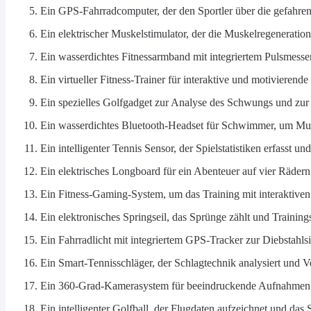
Ein GPS-Fahrradcomputer, der den Sportler über die gefahren
Ein elektrischer Muskelstimulator, der die Muskelregeneratio
Ein wasserdichtes Fitnessarmband mit integriertem Pulsmess
Ein virtueller Fitness-Trainer für interaktive und motivieren
Ein spezielles Golfgadget zur Analyse des Schwungs und zur
Ein wasserdichtes Bluetooth-Headset für Schwimmer, um Mus
Ein intelligenter Tennis Sensor, der Spielstatistiken erfasst u
Ein elektrisches Longboard für ein Abenteuer auf vier Rädern
Ein Fitness-Gaming-System, um das Training mit interaktiven
Ein elektronisches Springseil, das Sprünge zählt und Trainingsf
Ein Fahrradlicht mit integriertem GPS-Tracker zur Diebstahls
Ein Smart-Tennisschläger, der Schlagtechnik analysiert und V
Ein 360-Grad-Kamerasystem für beeindruckende Aufnahmen 
Ein intelligenter Golfball, der Flugdaten aufzeichnet und das S