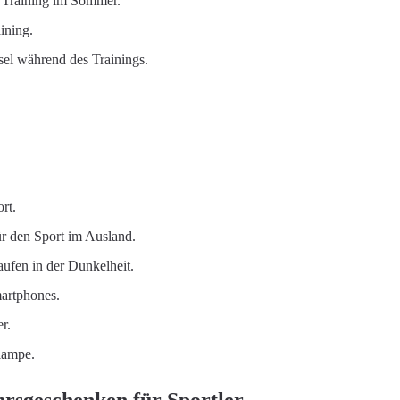
 Training im Sommer.
ining.
sel während des Trainings.
rt.
 den Sport im Ausland.
aufen in der Dunkelheit.
martphones.
r.
lampe.