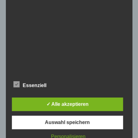
Schmuckstück ihrer Wahl.
Ein mehrgängiges Gourmet-Abendessen in einem
Sternerestaurant.
Ein Helikopter-Rundflug über eine beeindruckende
Stadtlandschaft.
Ein Wellness-Wochenende in einem luxuriösen Spa-
Hotel.
Ein exklusiver Tanzkurs, um ihre Liebe zur Musik zu
Essenziell
feiern.
Ein personalisiertes Kunstwerk, das ihre gemeinsame
✓ Alle akzeptieren
Geschichte erzählt.
Ein Überraschungsbesuch in einem exklusiven
Auswahl speichern
Wellness-Resort.
Personalisieren