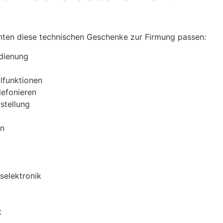
nnten diese technischen Geschenke zur Firmung passen:
edienung
lfunktionen
lefonieren
stellung
en
selektronik
t