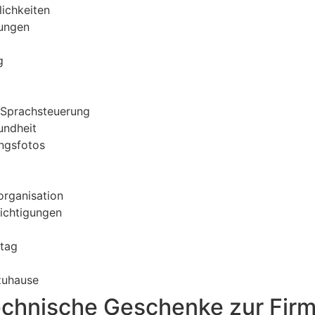
lichkeiten
tungen
g
 Sprachsteuerung
undheit
ungsfotos
organisation
ichtigungen
ltag
zuhause
echnische Geschenke zur Firm