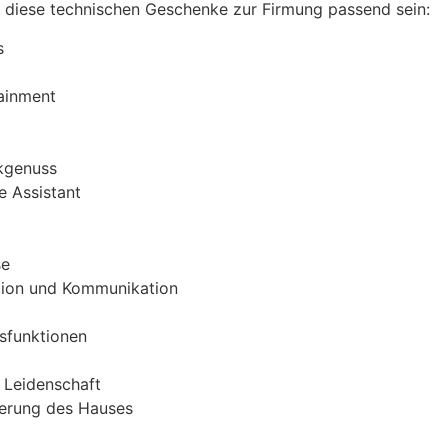
n diese technischen Geschenke zur Firmung passend sein:
s
tainment
kgenuss
e Assistant
t
se
ation und Kommunikation
sfunktionen
 Leidenschaft
erung des Hauses