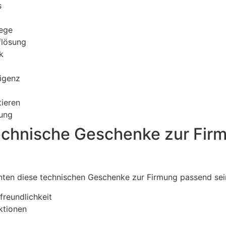
s
lege
flösung
k
ligenz
tieren
nung
echnische Geschenke zur Firm
nnten diese technischen Geschenke zur Firmung passend sei
freundlichkeit
ktionen