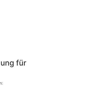
ung für
n: