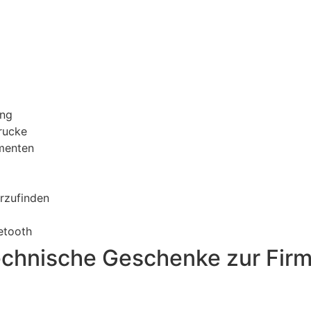
ung
rucke
menten
rzufinden
etooth
echnische Geschenke zur Firm