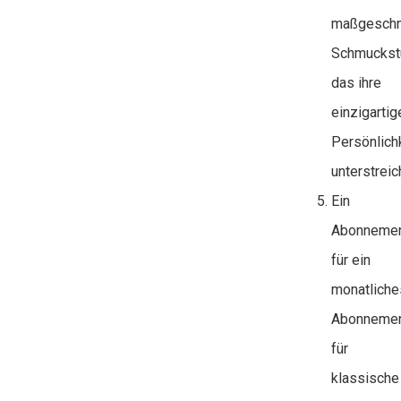
maßgeschn
Schmuckst
das ihre
einzigartig
Persönlich
unterstreich
Ein
Abonneme
für ein
monatliche
Abonneme
für
klassische