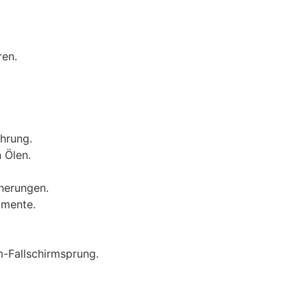
ren.
ührung.
 Ölen.
nerungen.
omente.
m-Fallschirmsprung.