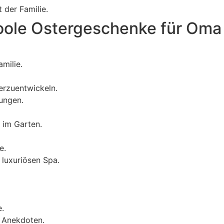
 der Familie.
oole Ostergeschenke für Oma
milie.
terzuentwickeln.
rungen.
 im Garten.
e.
 luxuriösen Spa.
e.
d Anekdoten.