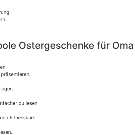
rung.
rn.
oole Ostergeschenke für Oma
en.
 präsentieren.
nügen.
nfacher zu lesen.
nen Fitnesskurs.
Lesen.