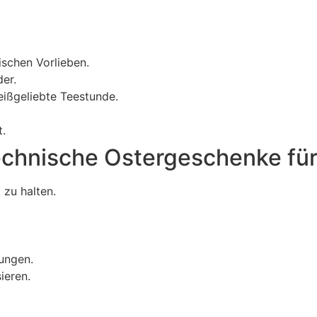
ischen Vorlieben.
der.
heißgeliebte Teestunde.
t.
echnische Ostergeschenke fü
 zu halten.
rungen.
ieren.