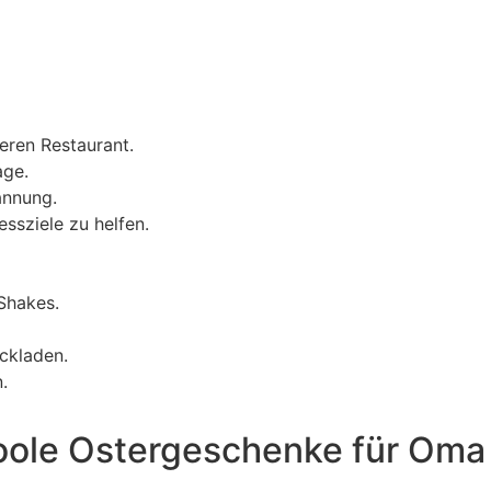
eren Restaurant.
age.
annung.
essziele zu helfen.
Shakes.
ckladen.
.
oole Ostergeschenke für Oma