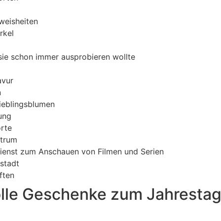
weisheiten
rkel
 sie schon immer ausprobieren wollte
avur
n
Lieblingsblumen
ung
orte
ntrum
ienst zum Anschauen von Filmen und Serien
sstadt
ften
olle Geschenke zum Jahrestag