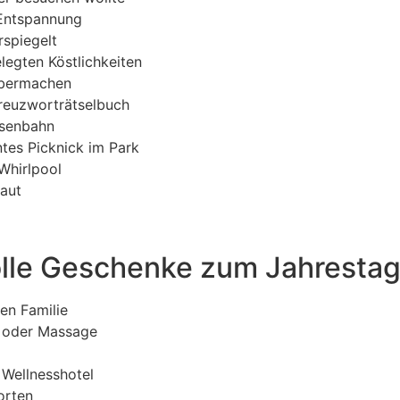
 Entspannung
rspiegelt
egten Köstlichkeiten
lbermachen
Kreuzworträtselbuch
Eisenbahn
ntes Picknick im Park
Whirlpool
Haut
olle Geschenke zum Jahrestag
en Familie
g oder Massage
 Wellnesshotel
orten