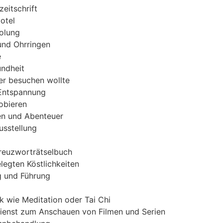
eitschrift
otel
holung
und Ohrringen
e
undheit
er besuchen wollte
 Entspannung
obieren
en und Abenteuer
usstellung
Kreuzworträtselbuch
egten Köstlichkeiten
g und Führung
k wie Meditation oder Tai Chi
ienst zum Anschauen von Filmen und Serien