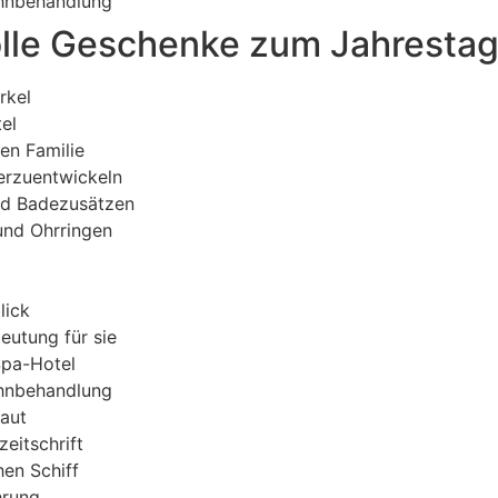
öhnbehandlung
olle Geschenke zum Jahrestag
rkel
el
en Familie
terzuentwickeln
nd Badezusätzen
und Ohrringen
lick
eutung für sie
Spa-Hotel
öhnbehandlung
Haut
eitschrift
hen Schiff
hrung