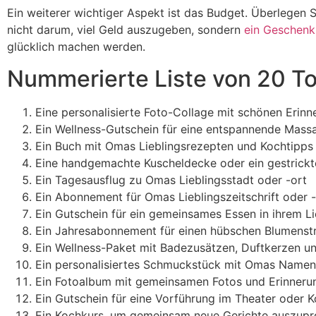
Ein weiterer wichtiger Aspekt ist das Budget. Überlegen 
nicht darum, viel Geld auszugeben, sondern
ein Geschenk
glücklich machen werden.
Nummerierte Liste von 20 T
Eine personalisierte Foto-Collage mit schönen Erin
Ein Wellness-Gutschein für eine entspannende Mas
Ein Buch mit Omas Lieblingsrezepten und Kochtipps
Eine handgemachte Kuscheldecke oder ein gestrickt
Ein Tagesausflug zu Omas Lieblingsstadt oder -ort
Ein Abonnement für Omas Lieblingszeitschrift oder 
Ein Gutschein für ein gemeinsames Essen in ihrem Li
Ein Jahresabonnement für einen hübschen Blumenstra
Ein Wellness-Paket mit Badezusätzen, Duftkerzen u
Ein personalisiertes Schmuckstück mit Omas Namen o
Ein Fotoalbum mit gemeinsamen Fotos und Erinneru
Ein Gutschein für eine Vorführung im Theater oder Ko
Ein Kochkurs, um gemeinsam neue Gerichte auszupr