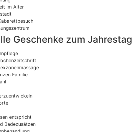
it im Alter
sstadt
Kabarettbesuch
nnungszentrum
olle Geschenke zum Jahrestag
hnpflege
ochenzeitschrift
eflexzonenmassage
anzen Familie
ahl
terzuentwickeln
orte
ssen entspricht
nd Badezusätzen
öhnbehandlung