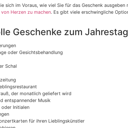
Sie sich im Voraus, wie viel Sie für das Geschenk ausgebe
 von Herzen zu machen
. Es gibt viele erschwingliche Opti
olle Geschenke zum Jahrestag
nerungen
sage oder Gesichtsbehandlung
er Schal
-zeitung
eblingsrestaurant
uß, der monatlich geliefert wird
nd entspannender Musik
der Initialen
ngen
nzertkarten für ihren Lieblingskünstler
obieren