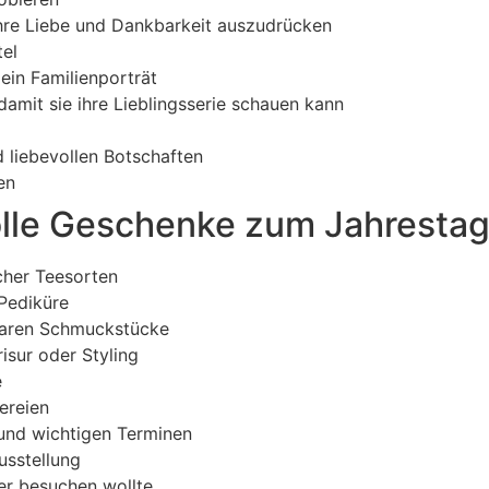
Ihre Liebe und Dankbarkeit auszudrücken
el
ein Familienporträt
amit sie ihre Lieblingsserie schauen kann
liebevollen Botschaften
en
olle Geschenke zum Jahrestag
cher Teesorten
 Pediküre
baren Schmuckstücke
isur oder Styling
e
ereien
 und wichtigen Terminen
usstellung
er besuchen wollte